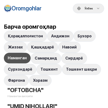
Oromgohlar
Ўзбек
Барча оромгоҳлар
Қорақалпоғистон
Андижон
Бухоро
Жиззах
Қашқадарё
Навоий
Наманган
Самарқанд
Сирдарё
Сурхондарё
Тошкент
Тошкент шаҳри
Фарғона
Хоразм
"OFTOBCHA"
Наманган вилояти
"UMID NIHOLLARI"