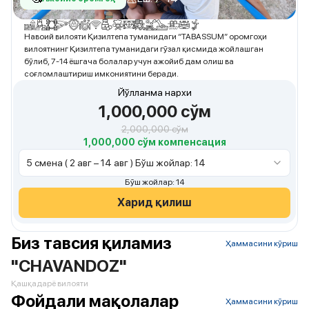
Навоий вилояти Қизилтепа туманидаги “TABASSUM” оромгоҳи
вилоятнинг Қизилтепа туманидаги гўзал қисмида жойлашган
бўлиб, 7-14 ёшгача болалар учун ажойиб дам олиш ва
соғломлаштириш имкониятини беради.
Йўлланма нархи
1,000,000
сўм
2,000,000
сўм
1,000,000 сўм компенсация
5 смена ( 2 авг – 14 авг ) Бўш жойлар: 14
Бўш жойлар: 14
Харид қилиш
Биз тавсия қиламиз
Ҳаммасини кўриш
"CHAVANDOZ"
Қашқадарё вилояти
Фойдали мақолалар
Ҳаммасини кўриш