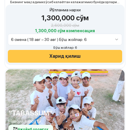
Бизнинг мақсадимиз ўсиб келаётган келажагимиз бунёдкорлари
бўлмиш ёш авлодни соғлом ва бақувват бўлиб вояга етишларида ўз
Йўлланма нархи
ҳиссамизни қўшиш.
1,300,000
сўм
2,600,000
сўм
1,300,000 сўм компенсация
6 смена ( 18 авг – 30 авг ) Бўш жойлар: 6
Бўш жойлар: 6
Харид қилиш
“TABASSUM”
Навоий вилояти
🥰
Ёш: 7-14
Ажойиб оромгоҳ