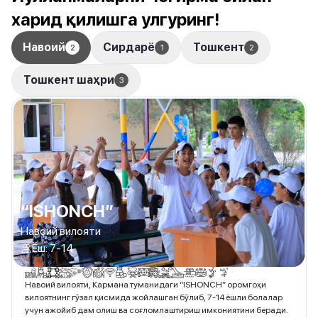
харид қилишга улгуринг!
Навоий
Сирдарё
Тошкент
2
1
2
Тошкент шаҳри
3
“ISHONCH”
Навоий вилояти
Ёш: 7-14
Навоий вилояти, Кармана туманидаги “ISHONCH” оромгоҳи
вилоятнинг гўзал қисмида жойлашган бўлиб, 7-14 ёшли болалар
учун ажойиб дам олиш ва соғломлаштириш имкониятини беради.