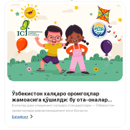
Ўзбекистон халқаро оромгоҳлар
жамоасига қўшилди: бу ота-оналар
учун нимани англатади?
Болалар дам олишининг халқаро стандартлари — Ўзбекистон
оромгоҳлари ривожланишининг янги босқичи
Батафсил