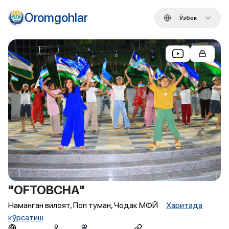
Oromgohlar
Ўзбек
"OFTOBCHA"
Наманган вилоят, Поп туман, Чодак МФЙ
Харитада
кўрсатиш