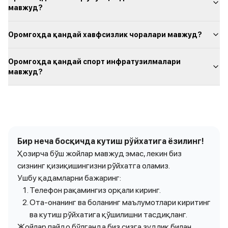
мавжуд?
Оромгоҳда қандай хавфсизлик чоралари мавжуд?
Оромгоҳда қандай спорт инфратузилмалари
мавжуд?
Бир неча босқичда кутиш рўйхатига ёзилинг!
Ҳозирча бўш жойлар мавжуд эмас, лекин биз
сизнинг қизиқишингизни рўйхатга оламиз.
Ушбу қадамларни бажаринг:
Телефон рақамингиз орқали киринг.
Ота-онанинг ва боланинг маълумотлари киритинг
ва кутиш рўйхатига қўшилишни тасдиқланг.
Жойлар пайдо бўлганда биз сизга зудлик билан