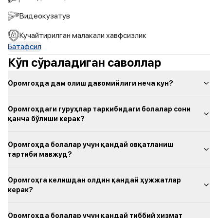
Видеокузатув
Кучайтирилган малакали хавфсизлик
Батафсил
Кўп сўраладиган саволлар
Оромгоҳда дам олиш давомийлиги неча кун?
Оромгоҳдаги гуруҳлар таркибидаги болалар сони
қанча бўлиши керак?
Оромгоҳда болалар учун қандай овқатланиш
тартиби мавжуд?
Оромгоҳга келишдан олдин қандай ҳужжатлар
керак?
Оромгоҳда болалар учун қандай тиббий хизмат