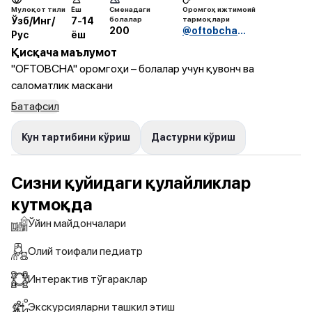
Мулоқот тили
Ёш
Сменадаги
Оромгоҳ ижтимоий
болалар
тармоқлари
Ўзб/Инг/
7-14
200
@oftobchabso
Рус
ёш
Қисқача маълумот
"OFTOBCHA" оромгоҳи – болалар учун қувонч ва
саломатлик маскани
Батафсил
Кун тартибини кўриш
Дастурни кўриш
Сизни қуйидаги қулайликлар
кутмоқда
Ўйин майдончалари
Олий тоифали педиатр
Интерактив тўгараклар
Экскурсияларни ташкил этиш