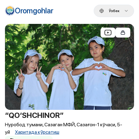
Oromgohlar
Ўзбек
“QO‘SHCHINOR”
Нуробод тумани, Сазаган МФЙ, Сазағон-1 кӯчаси, 5-
уй
Харитада кўрсатиш