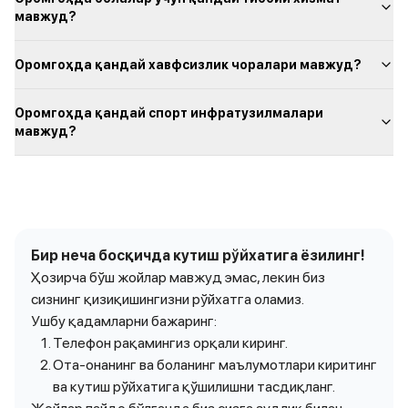
мавжуд?
Оромгоҳда қандай хавфсизлик чоралари мавжуд?
Оромгоҳда қандай спорт инфратузилмалари
мавжуд?
Бир неча босқичда кутиш рўйхатига ёзилинг!
Ҳозирча бўш жойлар мавжуд эмас, лекин биз
сизнинг қизиқишингизни рўйхатга оламиз.
Ушбу қадамларни бажаринг:
Телефон рақамингиз орқали киринг.
Ота-онанинг ва боланинг маълумотлари киритинг
ва кутиш рўйхатига қўшилишни тасдиқланг.