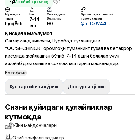
🥰
2
Ажойиб оромгоҳ
Мулоқот
Ёш
Сменадаги
Оромгоҳ ижтимоий
тили
болалар
тармоқлари
7-14
Рус/Ўзб
90
@+-CzW44bOgJk4YWUy
ёш
Қисқача маълумот
Самарқанд вилояти, Нуробод туманидаги
“QO‘SHCHINOR” оромгоҳи туманнинг гўзал ва бетакрор
қисмида жойлашган бўлиб, 7-14 ёшли болалар учун
ажойиб дам олиш ва соғломлаштириш масканидир.
Батафсил
Кун тартибини кўриш
Дастурни кўриш
Сизни қуйидаги қулайликлар
кутмоқда
Ўйин майдончалари
Олий тоифали педиатр