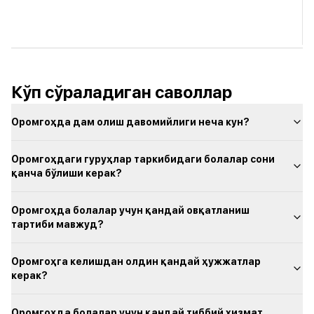
Кўп сўраладиган саволлар
Оромгоҳда дам олиш давомийлиги неча кун?
Оромгоҳдаги гуруҳлар таркибидаги болалар сони
қанча бўлиши керак?
Оромгоҳда болалар учун қандай овқатланиш
тартиби мавжуд?
Оромгоҳга келишдан олдин қандай ҳужжатлар
керак?
Оромгоҳда болалар учун қандай тиббий хизмат