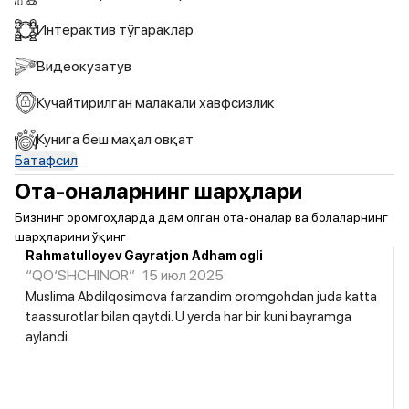
Интерактив тўгараклар
Видеокузатув
Кучайтирилган малакали хавфсизлик
Кунига беш маҳал овқат
Батафсил
Ота-оналарнинг шарҳлари
Бизнинг оромгоҳларда дам олган ота-оналар ва болаларнинг
шарҳларини ўқинг
Rahmatulloyev Gayratjon Adham ogli
“QO‘SHCHINOR”
15 июл 2025
Muslima Abdilqosimova farzandim oromgohdan juda katta
taassurotlar bilan qaytdi. U yerda har bir kuni bayramga
aylandi.