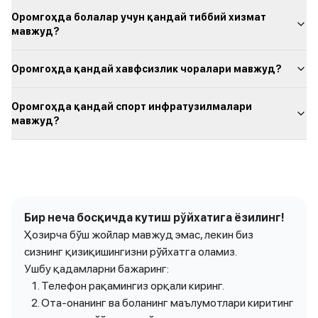
Оромгоҳда болалар учун қандай тиббий хизмат
мавжуд?
Оромгоҳда қандай хавфсизлик чоралари мавжуд?
Оромгоҳда қандай спорт инфратузилмалари
мавжуд?
Бир неча босқичда кутиш рўйхатига ёзилинг!
Ҳозирча бўш жойлар мавжуд эмас, лекин биз
сизнинг қизиқишингизни рўйхатга оламиз.
Ушбу қадамларни бажаринг:
Телефон рақамингиз орқали киринг.
Ота-онанинг ва боланинг маълумотлари киритинг