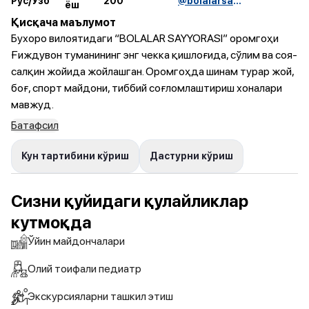
Рус/Ўзб
200
@bolalarsayyorasi2024
ёш
Қисқача маълумот
Бухоро вилоятидаги “BOLALAR SAYYORASI” оромгоҳи
Ғиждувон туманининг энг чекка қишлоғида, сўлим ва соя-
салқин жойида жойлашган. Оромгоҳда шинам турар жой,
боғ, спорт майдони, тиббий соғломлаштириш хоналари
мавжуд.
Батафсил
Кун тартибини кўриш
Дастурни кўриш
Сизни қуйидаги қулайликлар
кутмоқда
Ўйин майдончалари
Олий тоифали педиатр
Экскурсияларни ташкил этиш