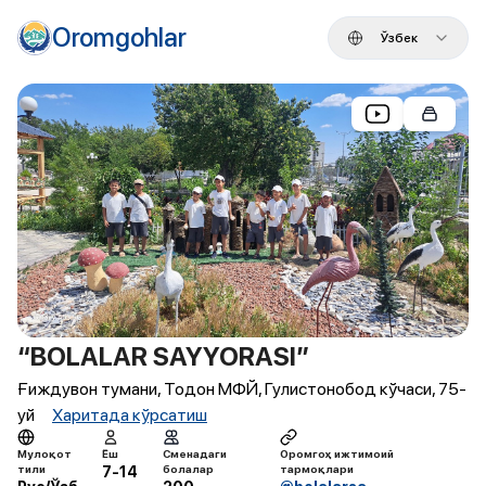
Oromgohlar
Ўзбек
“BOLALAR SAYYORASI”
Ғиждувон тумани, Тодон МФЙ, Гулистонобод кўчаси, 75-
уй
Харитада кўрсатиш
Мулоқот
Ёш
Сменадаги
Оромгоҳ ижтимоий
тили
болалар
тармоқлари
7-14