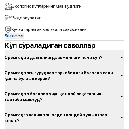
Экологик йўлларнинг мавжудлиги
Видеокузатув
Кучайтирилган малакали хавфсизлик
Батафсил
Кўп сўраладиган саволлар
Оромгоҳда дам олиш давомийлиги неча кун?
Оромгоҳдаги гуруҳлар таркибидаги болалар сони
қанча бўлиши керак?
Оромгоҳда болалар учун қандай овқатланиш
тартиби мавжуд?
Оромгоҳга келишдан олдин қандай ҳужжатлар
керак?