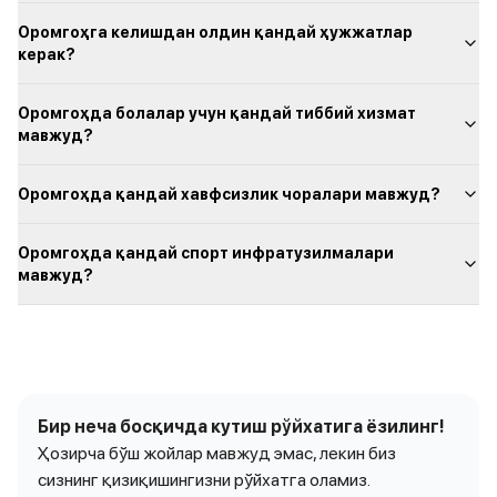
Оромгоҳга келишдан олдин қандай ҳужжатлар
керак?
Оромгоҳда болалар учун қандай тиббий хизмат
мавжуд?
Оромгоҳда қандай хавфсизлик чоралари мавжуд?
Оромгоҳда қандай спорт инфратузилмалари
мавжуд?
Бир неча босқичда кутиш рўйхатига ёзилинг!
Ҳозирча бўш жойлар мавжуд эмас, лекин биз
сизнинг қизиқишингизни рўйхатга оламиз.