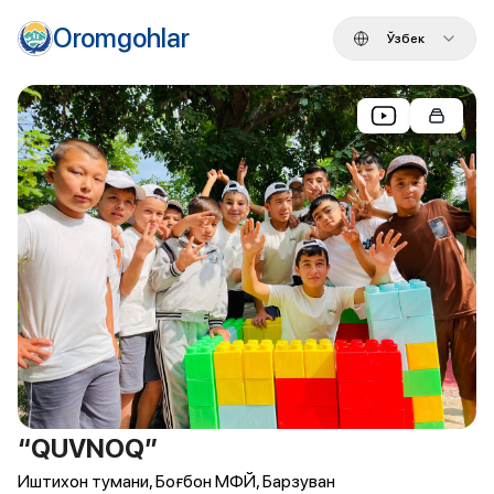
Oromgohlar
Ўзбек
“QUVNOQ”
Иштихон тумани, Боғбон МФЙ, Барзуван