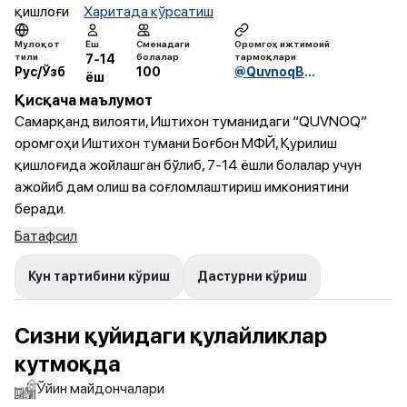
қишлоғи
Харитада кўрсатиш
Мулоқот
Ёш
Сменадаги
Оромгоҳ ижтимоий
тили
болалар
тармоқлари
7-14
Рус/Ўзб
100
@QuvnoqBolalar_Ishtixon
ёш
Қисқача маълумот
Самарқанд вилояти, Иштихон туманидаги “QUVNOQ”
оромгоҳи Иштихон тумани Боғбон МФЙ, Қурилиш
қишлоғида жойлашган бўлиб, 7-14 ёшли болалар учун
ажойиб дам олиш ва соғломлаштириш имкониятини
беради.
Батафсил
Кун тартибини кўриш
Дастурни кўриш
Сизни қуйидаги қулайликлар
кутмоқда
Ўйин майдончалари