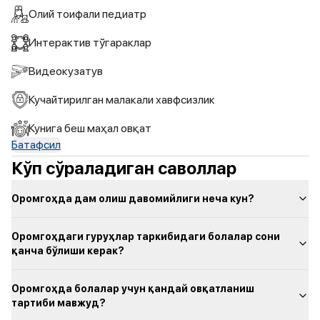
Олий тоифали педиатр
Интерактив тўгараклар
Видеокузатув
Кучайтирилган малакали хавфсизлик
Кунига беш маҳал овқат
Батафсил
Кўп сўраладиган саволлар
Оромгоҳда дам олиш давомийлиги неча кун?
Оромгоҳдаги гуруҳлар таркибидаги болалар сони
қанча бўлиши керак?
Оромгоҳда болалар учун қандай овқатланиш
тартиби мавжуд?