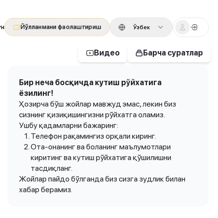
ун
Йўлланмани фаолаштириш
Ўзбек
Видео
Барча суратлар
Бир неча босқичда кутиш рўйхатига
ёзилинг!
Ҳозирча бўш жойлар мавжуд эмас, лекин биз
сизнинг қизиқишингизни рўйхатга оламиз.
Ушбу қадамларни бажаринг:
Телефон рақамингиз орқали киринг.
Ота-онанинг ва боланинг маълумотлари
киритинг ва кутиш рўйхатига қўшилишни
тасдиқланг.
Жойлар пайдо бўлганда биз сизга зудлик билан
хабар берамиз.