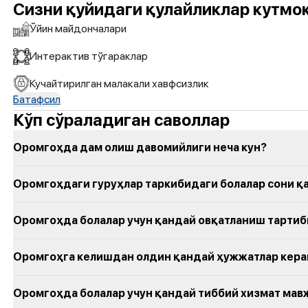
Сизни қуйидаги қулайликлар кутмо
Ўйин майдончалари
Интерактив тўгараклар
Кучайтирилган малакали хавфсизлик
Батафсил
Кўп сўраладиган саволлар
Оромгоҳда дам олиш давомийлиги неча кун?
Оромгоҳдаги гуруҳлар таркибидаги болалар сони қ
Оромгоҳда болалар учун қандай овқатланиш тарти
Оромгоҳга келишдан олдин қандай ҳужжатлар кера
Оромгоҳда болалар учун қандай тиббий хизмат мав