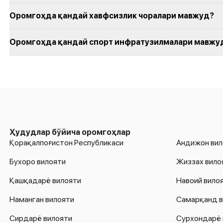
Оромгоҳда қандай хавфсизлик чоралари мавжуд?
Оромгоҳда қандай спорт инфратузилмалари мавжу
Ҳудудлар бўйича оромгоҳлар
Қорақалпоғистон Республикаси
Андижон вил
Бухоро вилояти
Жиззах вило
Қашқадарё вилояти
Навоий вило
Наманган вилояти
Самарқанд в
Сирдарё вилояти
Сурхондарё 