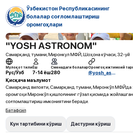
Ўзбекистон Республикасининг
болалар соғломлаштириш
оромгоҳлари
"YOSH ASTRONOM"
Самарқанд тумани, Миронкул МФЙ, Шоҳона кӯчаси, 32-уй
Мулоқот тили
Ёш
Сменадаги болалар
Оромгоҳ ижтимоий та
Рус/Ўзб
7-14 ёш
280
@yosh_astronomlar
Қисқача маълумот
Самарқанд вилояти, Самарқанд тумани, Миронкўл МФЙд
оромгоҳи Миронкўл қишлоғининг гўзал қисмида жойлашган 
соғломлаштириш имкониятини беради.
Батафсил
Кун тартибини кўриш
Дастурни кўриш