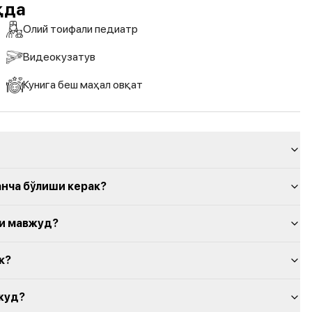
қда
Олий тоифали педиатр
Видеокузатув
Кунига беш маҳал овқат
анча бўлиши керак?
би мавжуд?
к?
жуд?