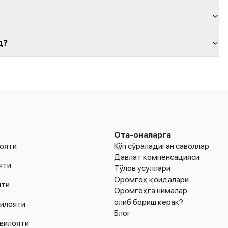
д?
Ота-оналарга
ояти
Кўп сўраладиган саволлар
Давлат компенсацияси
яти
Тўлов усуллари
Оромгоҳ қоидалари
яти
Оромгоҳга нималар
олиб бориш керак?
илояти
Блог
вилояти