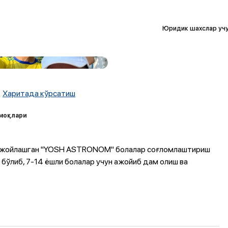
Юридик шахслар уч
Харитада кўрсатиш
рмоқлари
а жойлашган "YOSH ASTRONOM" болалар соғломлаштириш
бўлиб, 7-14 ёшли болалар учун ажойиб дам олиш ва