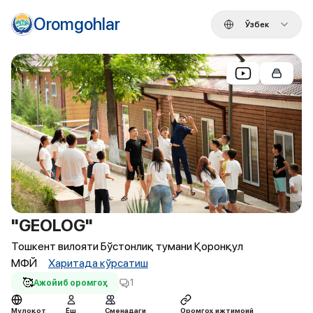
Oromgohlar
Ўзбек
"GEOLOG"
Тошкент вилояти Бўстонлиқ тумани Қоронқул
МФЙ
Харитада кўрсатиш
🥰
1
Ажойиб оромгоҳ
Мулоқот
Ёш
Сменадаги
Оромгоҳ ижтимоий