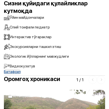
Сизни қуйидаги қулайликлар
кутмоқда
Ўйин майдончалари
Олий тоифали педиатр
Интерактив тўгараклар
Экскурсияларни ташкил этиш
Экологик йўлларнинг мавжудлиги
Видеокузатув
Батафсил
Оромгоҳ хроникаси
1
/
1
18 та сурат