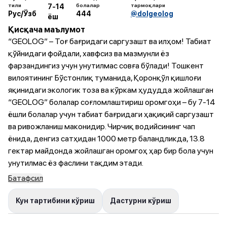
тили
болалар
тармоқлари
7-14
Рус/Ўзб
444
@dolgeolog
ёш
Қисқача маълумот
“GEOLOG” – Тоғ бағридаги саргузашт ва илҳом! Табиат
қўйнидаги фойдали, хавфсиз ва мазмунли ёз
фарзандингиз учун унутилмас совға бўлади! Тошкент
вилоятининг Бўстонлиқ туманида, Қоронқўл қишлоғи
яқинидаги экологик тоза ва кўркам ҳудудда жойлашган
“GEOLOG” болалар соғломлаштириш оромгоҳи – бу 7-14
ёшли болалар учун табиат бағридаги ҳақиқий саргузашт
ва ривожланиш маконидир. Чирчиқ водийсининг чап
ёнида, денгиз сатҳидан 1000 метр баландликда, 13.8
гектар майдонда жойлашган оромгоҳ ҳар бир бола учун
унутилмас ёз фаслини тақдим этади.
Батафсил
Кун тартибини кўриш
Дастурни кўриш