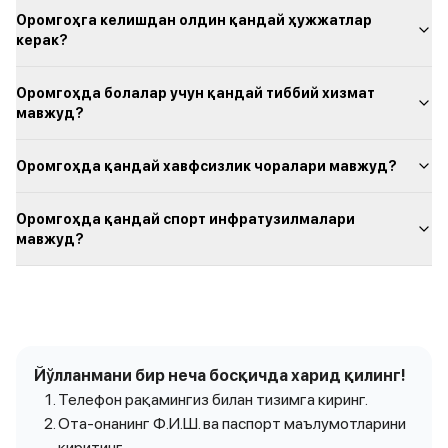
Оромгоҳга келишдан олдин қандай ҳужжатлар
керак?
Оромгоҳда болалар учун қандай тиббий хизмат
мавжуд?
Оромгоҳда қандай хавфсизлик чоралари мавжуд?
Оромгоҳда қандай спорт инфратузилмалари
мавжуд?
Йўлланмани бир неча босқичда харид қилинг!
Телефон рақамингиз билан тизимга киринг.
Ота-онанинг Ф.И.Ш. ва паспорт маълумотларини
киритинг.