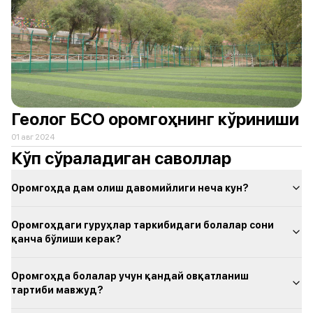
Геолог БСО оромгоҳнинг кўриниши
01 авг 2024
Кўп сўраладиган саволлар
Оромгоҳда дам олиш давомийлиги неча кун?
Оромгоҳдаги гуруҳлар таркибидаги болалар сони
қанча бўлиши керак?
Оромгоҳда болалар учун қандай овқатланиш
тартиби мавжуд?