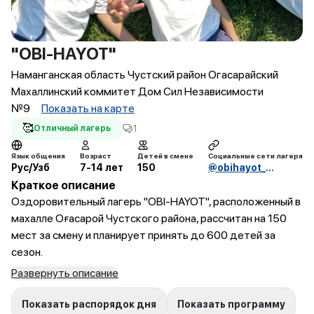
"OBI-HAYOT"
Наманганская область Чустский район Огасарайский
Махаллинский коммитет Дом Сил Независимости
№9
Показать на карте
🥰
1
Отличный лагерь
Язык общения
Возраст
Детей в смене
Социальные сети лагеря
Рус/Узб
7-14 лет
150
@obihayot_oromgoh
Краткое описание
Оздоровительный лагерь "OBI-HAYOT", расположенный в
махалле Оғасарой Чустского района, рассчитан на 150
мест за смену и планирует принять до 600 детей за
сезон.
Развернуть описание
Показать распорядок дня
Показать программу