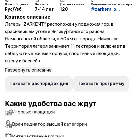
Язык общения
Возраст
Детей в смене
Социальные сети лагеря
Рус/Узб
7-14 лет
120
@zarkent_oromgoh
Краткое описание
Лагерь "ZARKENT" расположен у подножия гор, в
красивейшем уголке Янгику́рганского района
Наманганской области, в 50 км от города Наманган.
Территория лагеря занимает 11 гектаров и включает в
себя уютные жилые корпуса, спортивные площадки,
сцену и бассейн.
Развернуть описание
Показать распорядок дня
Показать программу
Какие удобства вас ждут
Игровые площадки
Врач педиатор высшей категории
Интерактивные кружки