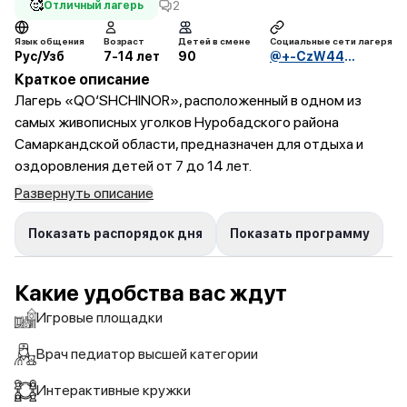
🥰
2
Отличный лагерь
Язык общения
Возраст
Детей в смене
Социальные сети лагеря
Рус/Узб
7-14 лет
90
@+-CzW44bOgJk4YWUy
Краткое описание
Лагерь «QO‘SHCHINOR», расположенный в одном из
самых живописных уголков Нуробадского района
Самаркандской области, предназначен для отдыха и
оздоровления детей от 7 до 14 лет.
Развернуть описание
Показать распорядок дня
Показать программу
Какие удобства вас ждут
Игровые площадки
Врач педиатор высшей категории
Интерактивные кружки