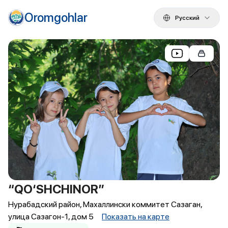
Oromgohlar
Русский
“QO‘SHCHINOR”
Нурабадский район, Махаллински коммитет Сазаган,
улица Сазагон-1, дом 5
Показать на карте