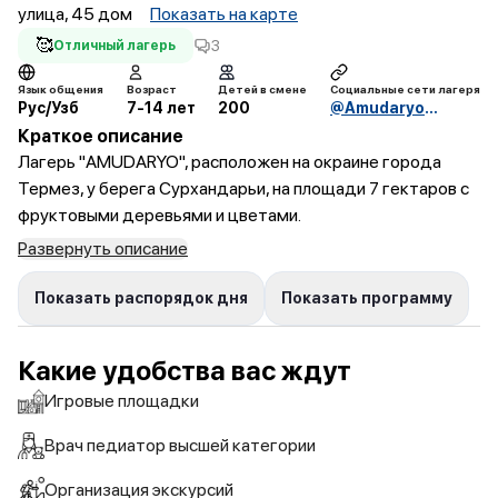
улица, 45 дом
Показать на карте
🥰
3
Отличный лагерь
Язык общения
Возраст
Детей в смене
Социальные сети лагеря
Рус/Узб
7-14 лет
200
@AmudaryoBSO
Краткое описание
Лагерь "AMUDARYO", расположен на окраине города
Термез, у берега Сурхандарьи, на площади 7 гектаров с
фруктовыми деревьями и цветами.
Развернуть описание
Показать распорядок дня
Показать программу
Какие удобства вас ждут
Игровые площадки
Врач педиатор высшей категории
Организация экскурсий