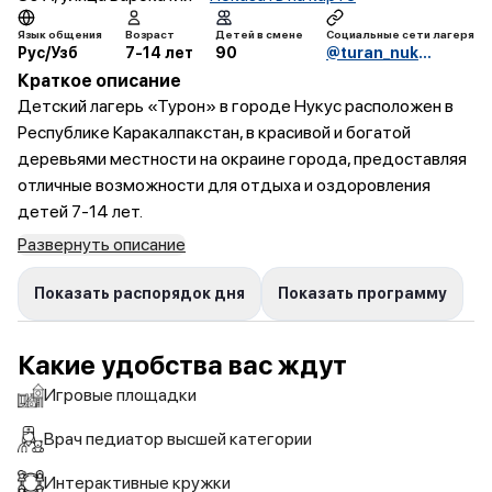
Язык общения
Возраст
Детей в смене
Социальные сети лагеря
Рус/Узб
7-14 лет
90
@turan_nukus_bso
Краткое описание
Детский лагерь «Турон» в городе Нукус расположен в
Республике Каракалпакстан, в красивой и богатой
деревьями местности на окраине города, предоставляя
отличные возможности для отдыха и оздоровления
детей 7-14 лет.
Развернуть описание
Показать распорядок дня
Показать программу
Какие удобства вас ждут
Игровые площадки
Врач педиатор высшей категории
Интерактивные кружки