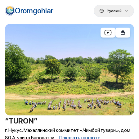
Oromgohlar
Русский
“TURON”
г. Нукус, Махаллинский коммитет «Чимбой гузари», дом
80 А, улица Барокатли
Показать на карте