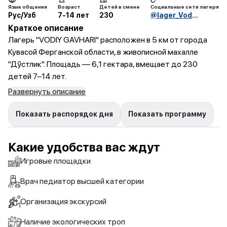
Язык общения
Возраст
Детей в смене
Социальные сети лагеря
Рус/Узб
7-14 лет
230
@lager_Vodiy_Gavhari
Краткое описание
Лагерь "VODIY GAVHARI" расположен в 5 км от города
Кувасой Ферганской области, в живописной махалле
"Дўстлик". Площадь — 6,1 гектара, вмещает до 230
детей 7–14 лет.
Развернуть описание
Показать распорядок дня
Показать программу
Какие удобства вас ждут
Игровые площадки
Врач педиатор высшей категории
Организация экскурсий
Наличие экологических троп