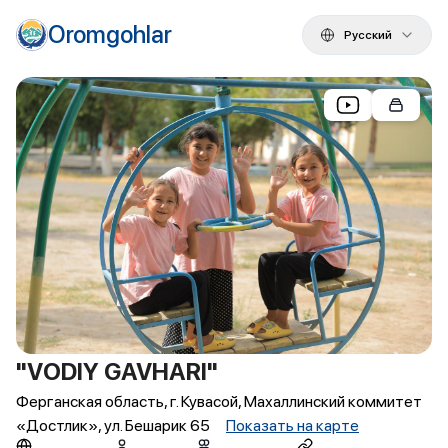
Oromgohlar
Русский
"VODIY GAVHARI"
Ферганская область, г. Кувасой, Махаллинский коммитет
«Достлик», ул. Бешарик 65
Показать на карте